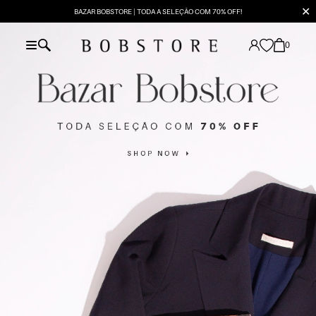
✕
BAZAR BOBSTORE | TODA A SELEÇÃO COM 70% OFF!
0