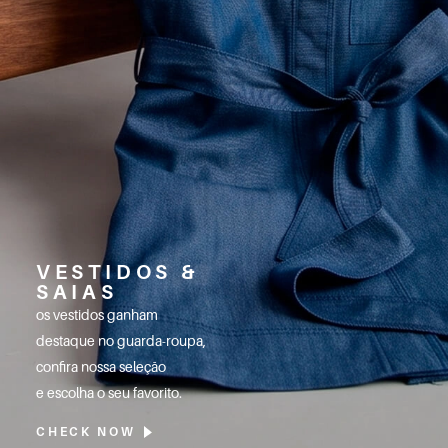
VESTIDOS &
SAIAS
os vestidos ganham
destaque no guarda-roupa,
confira nossa seleção
e escolha o seu favorito.
CHECK NOW