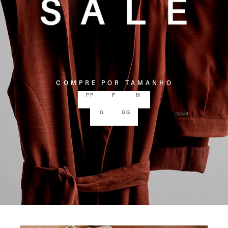
COMPRE POR TAMANHO
PP
P
M
G
GG