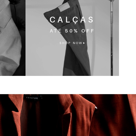
S
CALÇAS
F
ATÉ
50% OFF
SHOP NOW