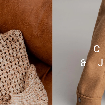
S
C
& 