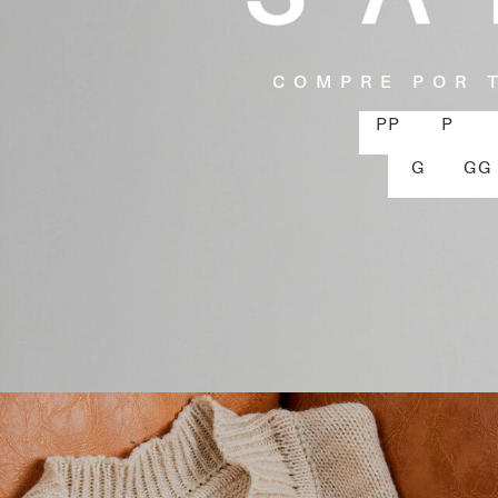
COMPRE POR 
PP
P
G
GG