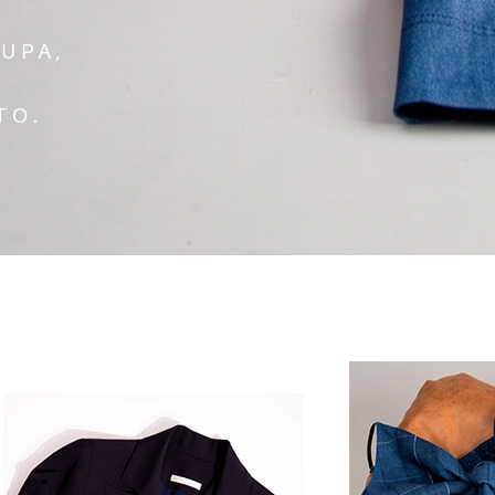
UPA,
TO.