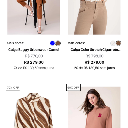
Mais cores:
Mais cores:
Calça Baggy Urbanwear Camel
Calça Color Stretch Cigarrete
Camel
R$ 770,00
R$ 798,00
R$ 279,00
R$ 279,00
2X de R$ 139,50 sem juros
2X de R$ 139,50 sem juros
70% OFF
60% OFF