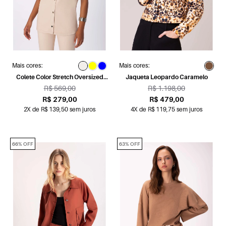
Mais cores:
Mais cores:
Colete Color Stretch Oversized
Jaqueta Leopardo Caramelo
Bege
R$ 569,00
R$ 1.198,00
R$ 279,00
R$ 479,00
2X de R$ 139,50 sem juros
4X de R$ 119,75 sem juros
66% OFF
63% OFF