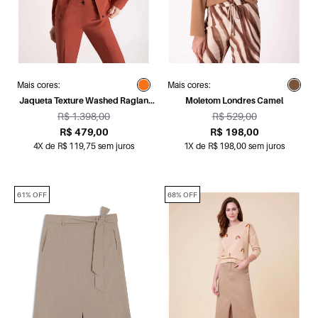
Mais cores:
Mais cores:
Jaqueta Texture Washed Raglan
Moletom Londres Camel
Telha
R$ 1.398,00
R$ 529,00
R$ 479,00
R$ 198,00
4X de R$ 119,75 sem juros
1X de R$ 198,00 sem juros
61% OFF
68% OFF