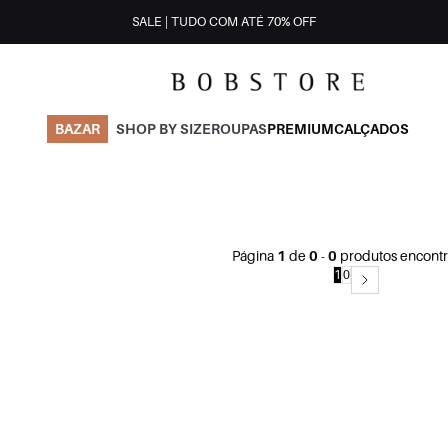
SALE | TUDO COM ATÉ 70% OFF
BAZAR
SHOP BY SIZE
ROUPAS
PREMIUM
CALÇADOS
Página
1
de
0
-
0
produtos encontr
1
0