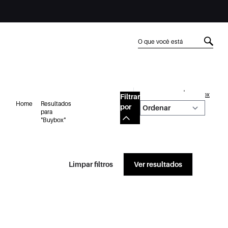
|
Página inicial
Buybox
Filtrar
Home
Resultados
por
para
"Buybox"
Limpar filtros
Ver resultados