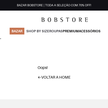
BAZAR BOBSTORE | TODA A SELEÇÃO COM 70% OFF!
BAZAR
SHOP BY SIZE
ROUPAS
PREMIUM
ACESSÓRIOS
"
Oops!
←
VOLTAR A HOME