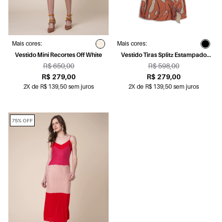
Mais cores:
Mais cores:
Vestido Mini Recortes Off White
Vestido Tiras Splitz Estampado
Laranja
R$ 650,00
R$ 598,00
R$ 279,00
R$ 279,00
2X de R$ 139,50 sem juros
2X de R$ 139,50 sem juros
75% OFF