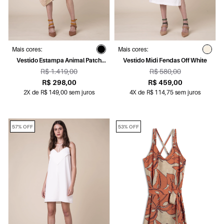
Mais cores:
Mais cores:
Vestido Estampa Animal Patch
Vestido Midi Fendas Off White
Estampado
R$ 1.419,00
R$ 580,00
R$ 298,00
R$ 459,00
2X de R$ 149,00 sem juros
4X de R$ 114,75 sem juros
57% OFF
53% OFF