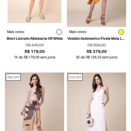
Mais cores:
Mais cores:
Short Listrado Alfaiataria Off White
Vestido Assimetrico Fivela Meia Lua
Amarelo
R$ 440,00
R$ 898,00
R$ 179,00
R$ 379,00
1X de R$ 179,00 sem juros
3X de R$ 126,33 sem juros
79% OFF
21% OFF