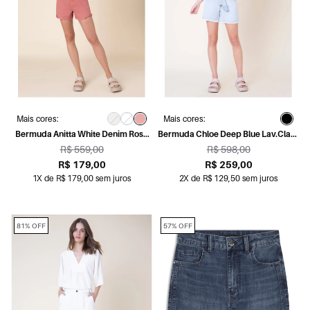
Mais cores:
Mais cores:
Bermuda Anitta White Denim Rosa
Bermuda Chloe Deep Blue Lav.Claro
Velho
Destroyer Rebol
R$ 559,00
R$ 598,00
R$ 179,00
R$ 259,00
1X de R$ 179,00 sem juros
2X de R$ 129,50 sem juros
81% OFF
57% OFF