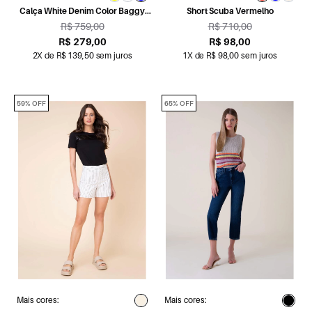
Calça White Denim Color Baggy
Short Scuba Vermelho
Royal
R$ 759,00
R$ 710,00
R$ 279,00
R$ 98,00
2X de R$ 139,50 sem juros
1X de R$ 98,00 sem juros
59% OFF
65% OFF
Mais cores:
Mais cores: