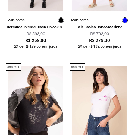
Mais cores:
Mais cores:
Bermuda Intense Black Chloe 334
Saia Básica Bolsos Marinho
Lav.Escuro C/ Luvinha
R$ 598,00
R$ 798,00
R$ 259,00
R$ 279,00
2X de R$ 129,50 sem juros
2X de R$ 139,50 sem juros
69% OFF
69% OFF