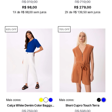
Lav.Escuro Destroyed
R$ 319,00
R$ 719,00
R$ 98,00
R$ 279,00
1X de R$ 98,00 sem juros
2X de R$ 139,50 sem juros
63% OFF
70% OFF
Mais cores:
Mais cores:
Calça White Denim Color Baggy
Short Cupro Touch Terra
Branco
R$ 759,00
R$ 598,00