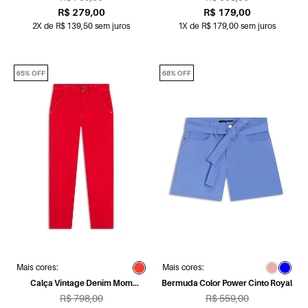
R$ 279,00
R$ 179,00
2X de R$ 139,50 sem juros
1X de R$ 179,00 sem juros
65% OFF
68% OFF
Mais cores:
Mais cores:
Calça Vintage Denim Mom
Bermuda Color Power Cinto Royal
Vermelho
R$ 798,00
R$ 559,00