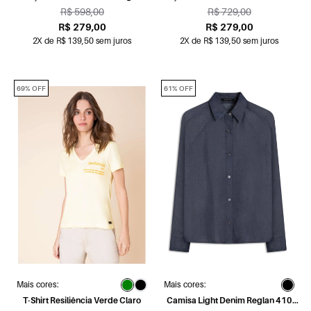
Escura
Lavagem Escura
R$ 598,00
R$ 729,00
R$ 279,00
R$ 279,00
2X de R$ 139,50 sem juros
2X de R$ 139,50 sem juros
69% OFF
61% OFF
Mais cores:
Mais cores:
T-Shirt Resiliência Verde Claro
Camisa Light Denim Reglan 410