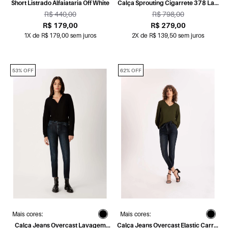
Short Listrado Alfaiataria Off White
Calça Sprouting Cigarrete 378 Lav.
Escuro C/ Used
R$ 440,00
R$ 798,00
R$ 179,00
R$ 279,00
1X de R$ 179,00 sem juros
2X de R$ 139,50 sem juros
53% OFF
62% OFF
Mais cores:
Mais cores:
Calça Jeans Overcast Lavagem
Calça Jeans Overcast Elastic Carrot