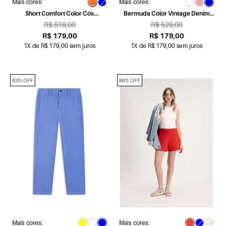
Mais cores:
Mais cores:
Short Comfort Color Cós
Bermuda Color Vintage Denim
Assimétrico Laranja
Royal
R$ 519,00
R$ 529,00
R$ 179,00
R$ 179,00
1X de R$ 179,00 sem juros
1X de R$ 179,00 sem juros
63% OFF
86% OFF
Mais cores:
Mais cores: