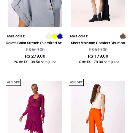
Mais cores:
Mais cores:
Colete Color Stretch Oversized Azul
Short Moletom Comfort Chumbo
Claro
Mescla
R$ 569,00
R$ 519,00
R$ 279,00
R$ 179,00
2X de R$ 139,50 sem juros
1X de R$ 179,00 sem juros
68% OFF
65% OFF