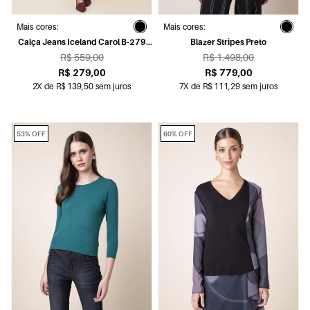
Mais cores:
Mais cores:
Calça Jeans Iceland Carol B-279
Blazer Stripes Preto
Lav.Escuro C/ Used
R$ 559,00
R$ 1.498,00
R$ 279,00
R$ 779,00
2X de R$ 139,50 sem juros
7X de R$ 111,29 sem juros
53% OFF
60% OFF