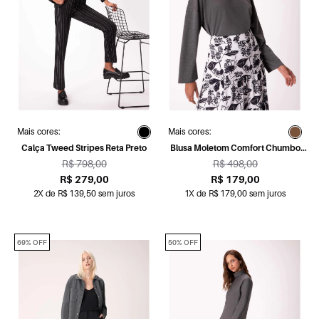
Mais cores:
Mais cores:
Calça Tweed Stripes Reta Preto
Blusa Moletom Comfort Chumbo
Mescla
R$ 798,00
R$ 498,00
R$ 279,00
R$ 179,00
2X de R$ 139,50 sem juros
1X de R$ 179,00 sem juros
69% OFF
50% OFF