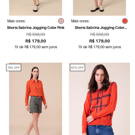
Mais cores:
Mais cores:
Shorts Sabrina Jogging Color Pink
Shorts Sabrina Jogging Color
Vermelho
R$ 598,00
R$ 598,00
R$ 179,00
R$ 179,00
1X de R$ 179,00 sem juros
1X de R$ 179,00 sem juros
70% OFF
67% OFF