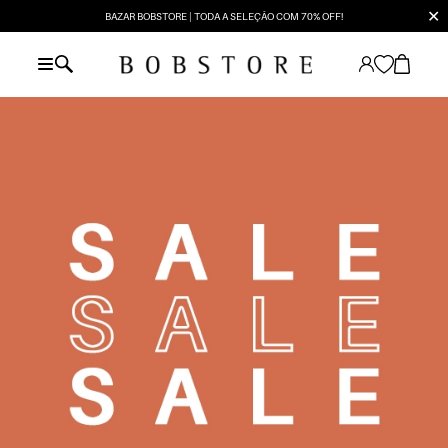
✕
BAZAR BOBSTORE | TODA A SELEÇÃO COM 70% OFF!