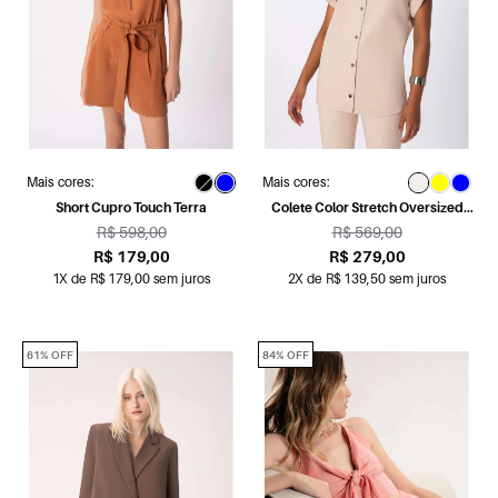
Mais cores:
Mais cores:
Short Cupro Touch Terra
Colete Color Stretch Oversized
Bege
R$ 598,00
R$ 569,00
R$ 179,00
R$ 279,00
1X de R$ 179,00 sem juros
2X de R$ 139,50 sem juros
61% OFF
84% OFF