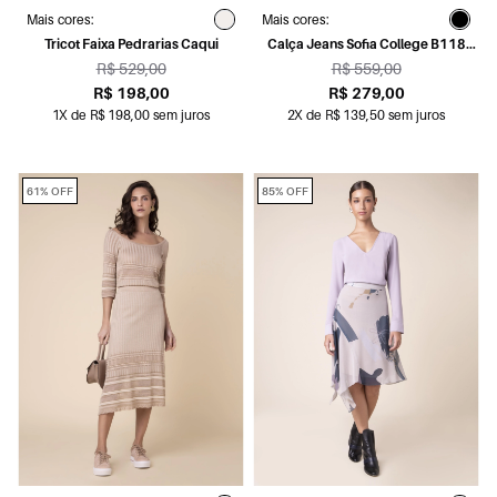
Mais cores:
Mais cores:
Tricot Faixa Pedrarias Caqui
Calça Jeans Sofia College B118
Lav.Escuro C/Used
R$ 529,00
R$ 559,00
R$ 198,00
R$ 279,00
1X de R$ 198,00 sem juros
2X de R$ 139,50 sem juros
61% OFF
85% OFF