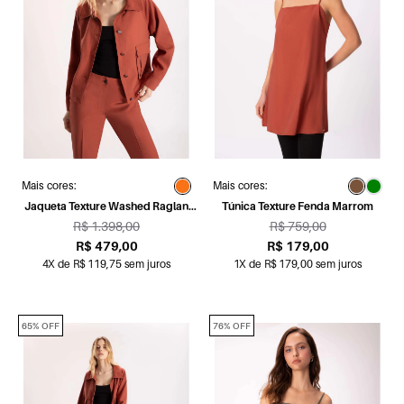
Mais cores:
Mais cores:
Jaqueta Texture Washed Raglan
Túnica Texture Fenda Marrom
Telha
R$ 1.398,00
R$ 759,00
R$ 479,00
R$ 179,00
4X de R$ 119,75 sem juros
1X de R$ 179,00 sem juros
65% OFF
76% OFF