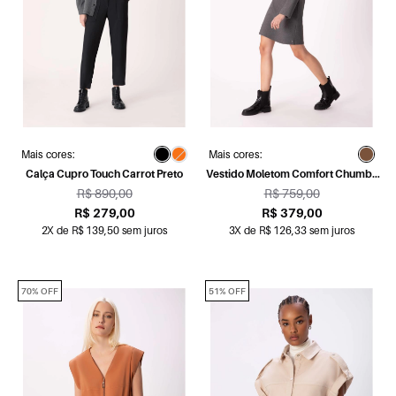
Mais cores:
Mais cores:
Calça Cupro Touch Carrot Preto
Vestido Moletom Comfort Chumbo
Mescla
R$ 890,00
R$ 759,00
R$ 279,00
R$ 379,00
2X de R$ 139,50 sem juros
3X de R$ 126,33 sem juros
70% OFF
51% OFF