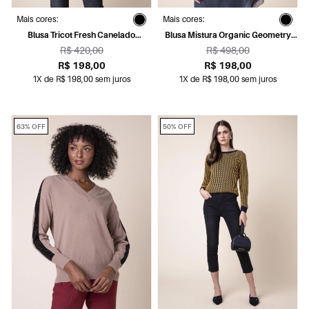
Mais cores:
Mais cores:
Blusa Tricot Fresh Canelado
Blusa Mistura Organic Geometry
Petroleo
Estampa Geometry Fundo Marinho
R$ 420,00
R$ 498,00
R$ 198,00
R$ 198,00
1X de R$ 198,00 sem juros
1X de R$ 198,00 sem juros
63% OFF
50% OFF