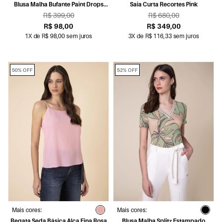
Blusa Malha Bufante Paint Drops
Saia Curta Recortes Pink
Preto
R$ 399,00
R$ 680,00
R$ 98,00
R$ 349,00
1X de R$ 98,00 sem juros
3X de R$ 116,33 sem juros
50% OFF
52% OFF
Mais cores:
Mais cores:
Regata Seda Básica Alça Fina Rosa
Blusa Malha Splitz Estampado