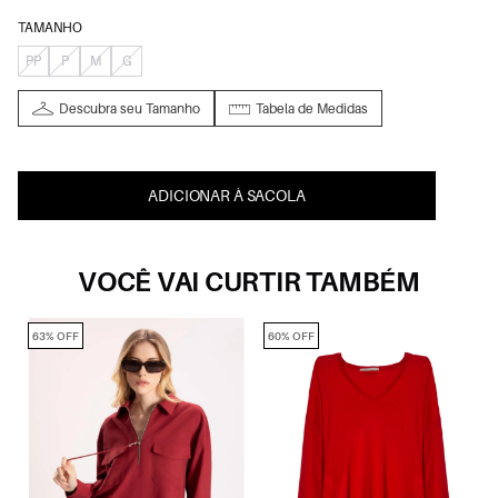
TAMANHO
PP
P
M
G
Descubra seu Tamanho
Tabela de Medidas
ADICIONAR À SACOLA
VOCÊ VAI CURTIR TAMBÉM
63% OFF
60% OFF