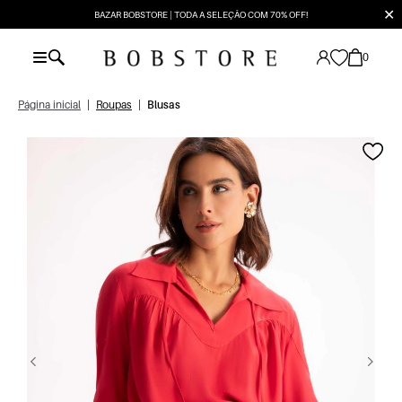
✕
BAZAR BOBSTORE | TODA A SELEÇÃO COM 70% OFF!
0
Página inicial
|
Roupas
|
Blusas