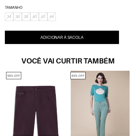
TAMANHO
34
36
38
40
42
44
ADICIONAR À SACOLA
VOCÊ VAI CURTIR TAMBÉM
50% OFF
63% OFF