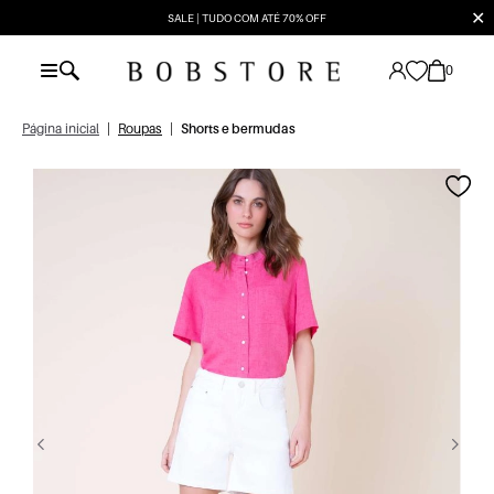
✕
SALE | TUDO COM ATÉ 70% OFF
0
Página inicial
|
Roupas
|
Shorts e bermudas