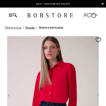
✕
SALE | TUDO COM ATÉ 70% OFF
0
Página inicial
|
Roupas
|
Shorts e bermudas