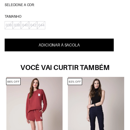
SELECIONE A COR:
TAMANHO
036
038
040
042
044
ADICIONAR À SACOLA
VOCÊ VAI CURTIR TAMBÉM
66% OFF
63% OFF