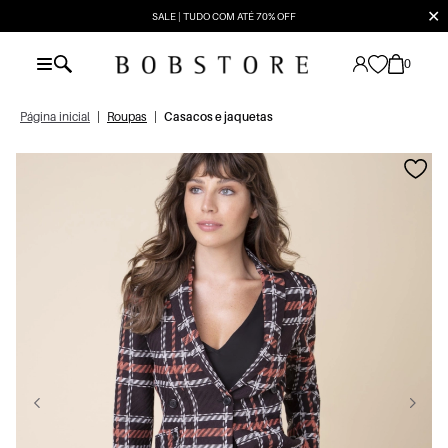
✕
SALE | TUDO COM ATÉ 70% OFF
0
Página inicial
|
Roupas
|
Casacos e jaquetas