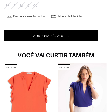
PP
P
M
G
GG
Descubra seu Tamanho
Tabela de Medidas
ADICIONAR À SACOLA
VOCÊ VAI CURTIR TAMBÉM
64% OFF
64% OFF