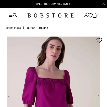
✕
SALE | TUDO COM ATÉ 70% OFF
0
Página inicial
|
Roupas
|
Blusas