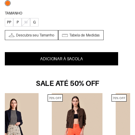
TAMANHO
PP
P
M
G
Descubra seu Tamanho
Tabela de Medidas
ADICIONAR À SACOLA
SALE ATÉ 50% OFF
70% OFF
70% OFF