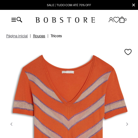
✕
SALE | TUDO COM ATÉ 70% OFF
0
Página inicial
|
Roupas
|
Tricots