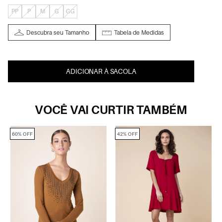
PP
P
M
G
GG
Descubra seu Tamanho
Tabela de Medidas
ADICIONAR À SACOLA
VOCÊ VAI CURTIR TAMBÉM
60% OFF
42% OFF