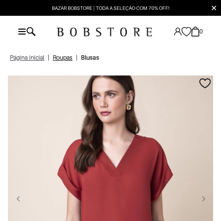
✕
BAZAR BOBSTORE | TODA A SELEÇÃO COM 70% OFF!
0
Página inicial
|
Roupas
|
Blusas