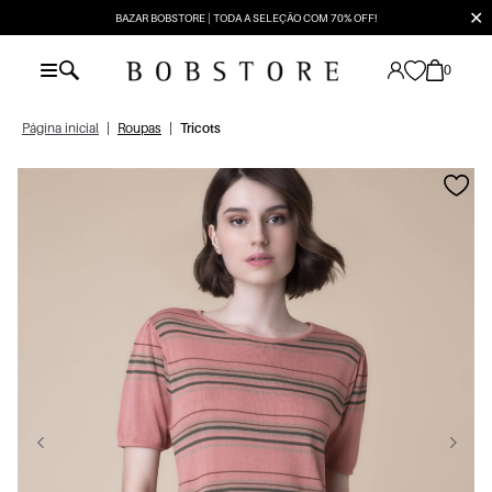
✕
BAZAR BOBSTORE | TODA A SELEÇÃO COM 70% OFF!
0
Página inicial
|
Roupas
|
Tricots