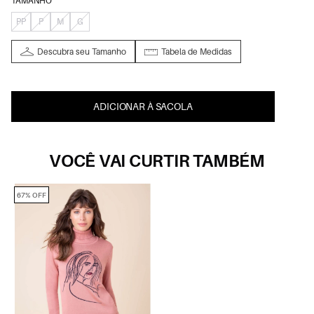
TAMANHO
PP
P
M
G
Descubra seu Tamanho
Tabela de Medidas
ADICIONAR À SACOLA
VOCÊ VAI CURTIR TAMBÉM
67% OFF