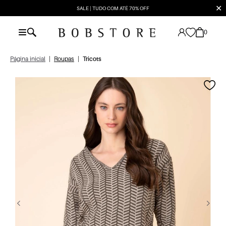
✕
SALE | TUDO COM ATÉ 70% OFF
0
Página inicial
|
Roupas
|
Tricots