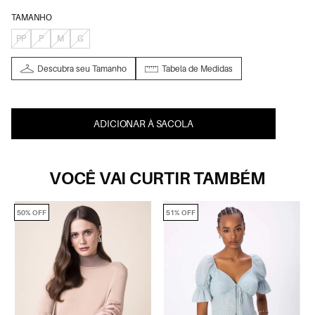
TAMANHO
PP
P
M
G
Descubra seu Tamanho
Tabela de Medidas
ADICIONAR À SACOLA
VOCÊ VAI CURTIR TAMBÉM
50% OFF
51% OFF