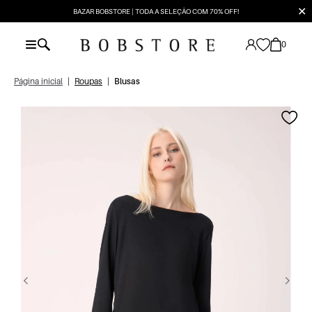
✕
BAZAR BOBSTORE | TODA A SELEÇÃO COM 70% OFF!
0
Página inicial
|
Roupas
|
Blusas