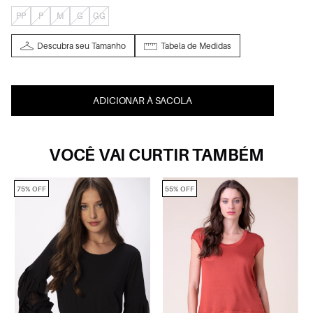
PP
P
M
G
GG
Descubra seu Tamanho
Tabela de Medidas
ADICIONAR À SACOLA
VOCÊ VAI CURTIR TAMBÉM
75% OFF
55% OFF