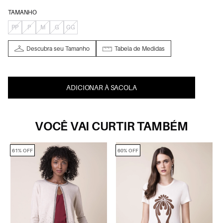
TAMANHO
PP
P
M
G
GG
Descubra seu Tamanho
Tabela de Medidas
ADICIONAR À SACOLA
VOCÊ VAI CURTIR TAMBÉM
61% OFF
60% OFF