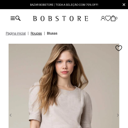
✕
BAZAR BOBSTORE | TODA A SELEÇÃO COM 70% OFF!
0
Página inicial
|
Roupas
|
Blusas