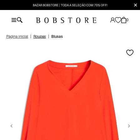
✕
BAZAR BOBSTORE | TODA A SELEÇÃO COM 70% OFF!
0
Página inicial
|
Roupas
|
Blusas