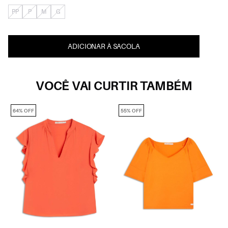
PP
P
M
G
ADICIONAR À SACOLA
VOCÊ VAI CURTIR TAMBÉM
64% OFF
55% OFF