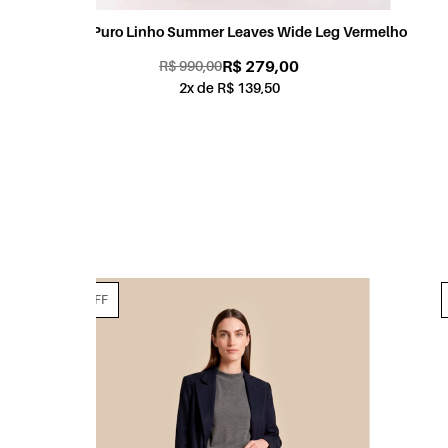
g Vermelho
Vestido Puro Linho Summer Leaves Vermelho
R$ 379,00
R$ 990,00
3x de R$ 126,33
70% OFF