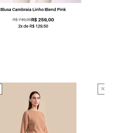
Blusa Crepe Summer Amarelo
Blus
R$ 259,00
R$ 519,00
2x de R$ 129,50
70% OFF
70% OFF