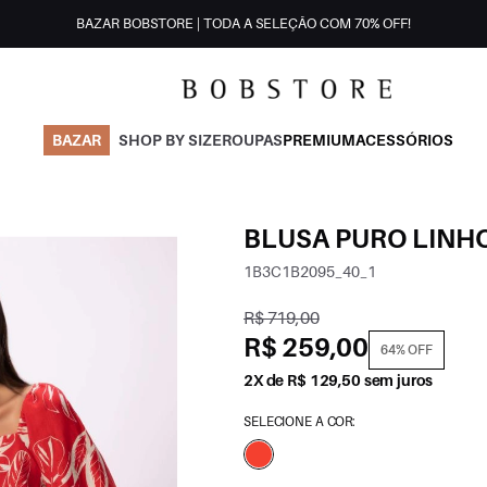
BAZAR BOBSTORE | TODA A SELEÇÃO COM 70% OFF!
BAZAR
SHOP BY SIZE
ROUPAS
PREMIUM
ACESSÓRIOS
BLUSA PURO LINH
1B3C1B2095_40_1
R$ 719,00
R$ 259,00
64% OFF
2X de R$ 129,50 sem juros
SELECIONE A COR: