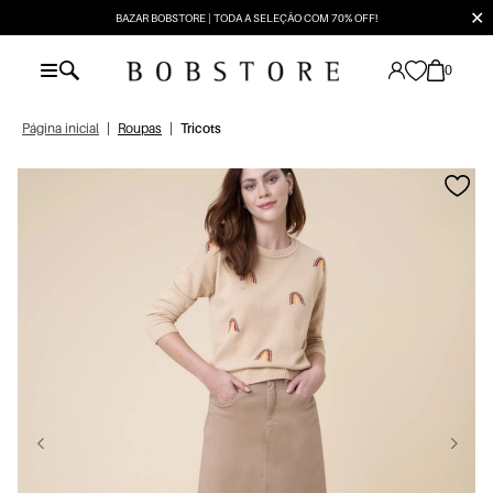
✕
BAZAR BOBSTORE | TODA A SELEÇÃO COM 70% OFF!
0
Página inicial
|
Roupas
|
Tricots