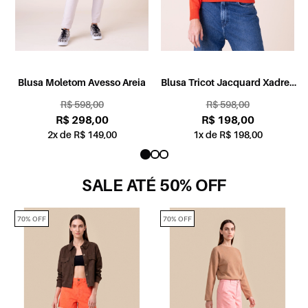
a
Blusa Moletom Avesso Areia
Blusa Tricot Jacquard Xadrez
Laranja
R$ 598,00
R$ 598,00
R$ 298,00
R$ 198,00
2x de R$ 149,00
1x de R$ 198,00
SALE ATÉ 50% OFF
70% OFF
70% OFF