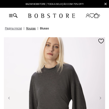
✕
BAZAR BOBSTORE | TODA A SELEÇÃO COM 70% OFF!
0
Página inicial
|
Roupas
|
Blusas