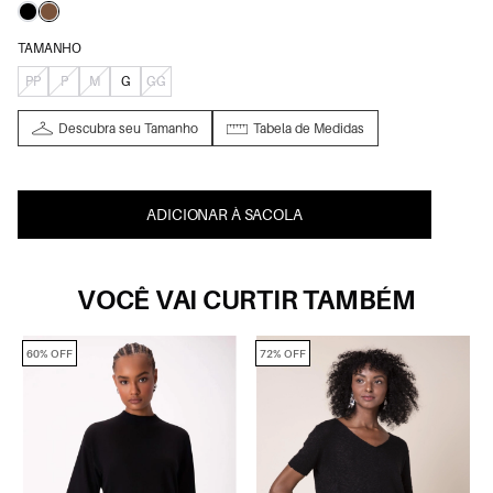
TAMANHO
PP
P
M
G
GG
Descubra seu Tamanho
Tabela de Medidas
ADICIONAR À SACOLA
VOCÊ VAI CURTIR TAMBÉM
60% OFF
72% OFF