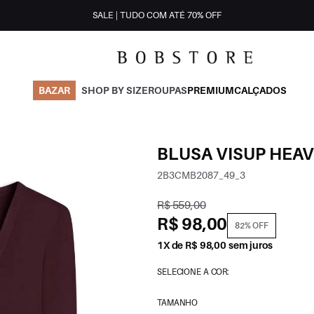
SALE | TUDO COM ATÉ 70% OFF
BAZAR
SHOP BY SIZE
ROUPAS
PREMIUM
CALÇADOS
BLUSA VISUP HEAV
2B3CMB2087_49_3
R$ 559,00
R$ 98,00
82% OFF
1X de R$ 98,00 sem juros
SELECIONE A COR:
TAMANHO