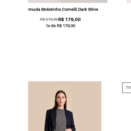
Wine
Blusa Visup New Manga Longa Telha
R$ 98,00
R$ 498,00
1x de R$ 98,00
70% OFF