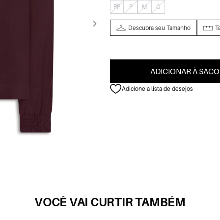
PP
P
M
G
Descubra seu Tamanho
T
ADICIONAR À SACO
Adicione a lista de desejos
VOCÊ VAI CURTIR TAMBÉM