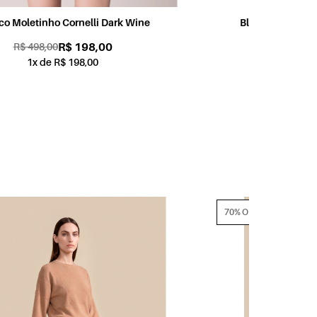
Blusa Mangas Crepe Viscolinho Vermelho
R$ 159,00
R$ 398,00
1x de R$ 159,00
70% OFF
70% OFF