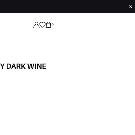
✕
0
Y DARK WINE