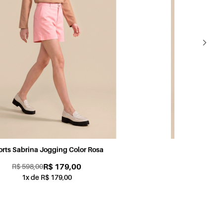
Shorts Sabrina Jogging Color Petróleo
Sh
R$ 179,00
R$ 598,00
1x de R$ 179,00