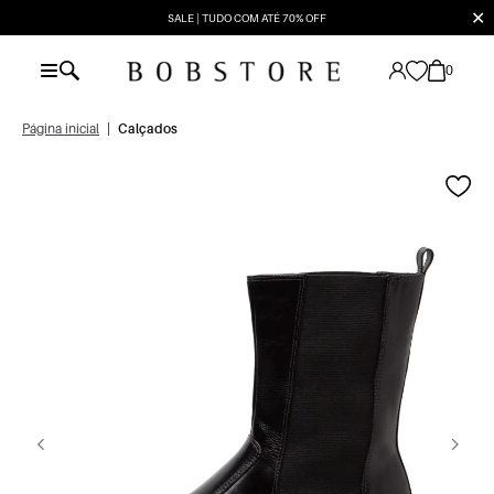
✕
SALE | TUDO COM ATÉ 70% OFF
0
Página inicial
|
Calçados