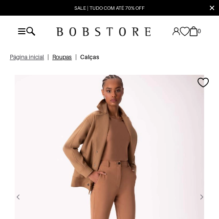
✕
SALE | TUDO COM ATÉ 70% OFF
0
Página inicial
|
Roupas
|
Calças