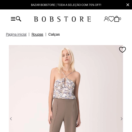
✕
BAZAR BOBSTORE | TODA A SELEÇÃO COM 70% OFF!
0
Página inicial
|
Roupas
|
Calças