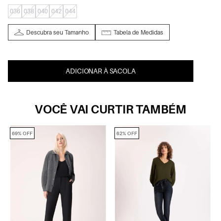
036
038
040
042
044
Descubra seu Tamanho
Tabela de Medidas
ADICIONAR À SACOLA
VOCÊ VAI CURTIR TAMBÉM
69% OFF
62% OFF