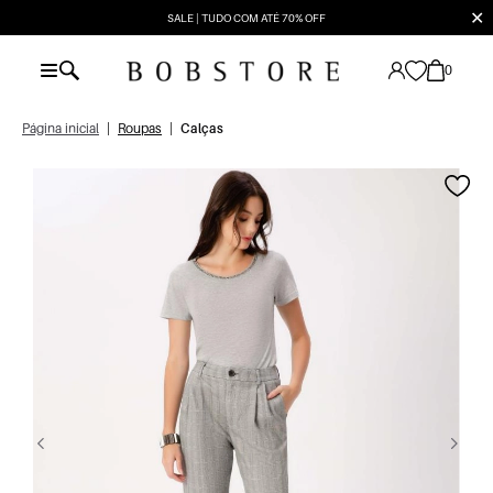
✕
SALE | TUDO COM ATÉ 70% OFF
0
Página inicial
|
Roupas
|
Calças