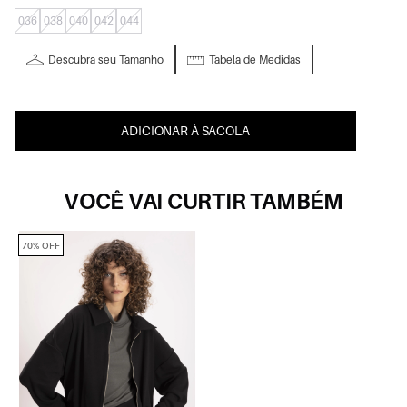
036
038
040
042
044
Descubra seu Tamanho
Tabela de Medidas
ADICIONAR À SACOLA
VOCÊ VAI CURTIR TAMBÉM
70% OFF