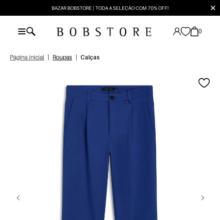
✕
BAZAR BOBSTORE | TODA A SELEÇÃO COM 70% OFF!
0
Página inicial
|
Roupas
|
Calças