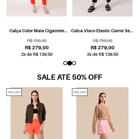
l
Calça Color Maia Cigarrete
Calca Visco Elastic Carror Sem
Vermelho Vivo
Cos Pen 35 Amaciado
R$ 759,00
R$ 759,00
R$ 279,00
R$ 279,00
2x de R$ 139,50
2x de R$ 139,50
SALE ATÉ 50% OFF
70% OFF
70% OFF