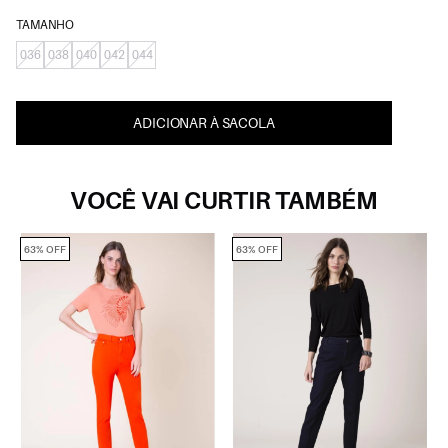
TAMANHO
036
038
040
042
044
ADICIONAR À SACOLA
VOCÊ VAI CURTIR TAMBÉM
63% OFF
63% OFF