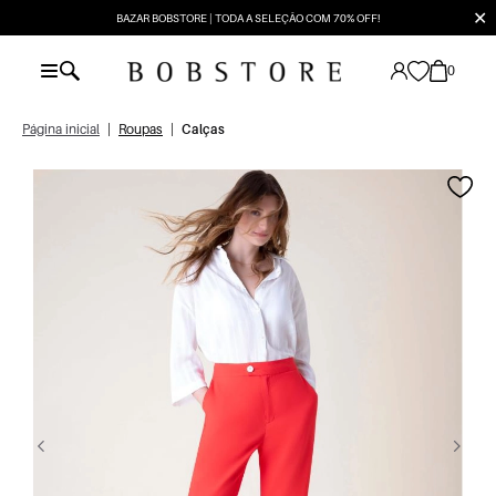
✕
BAZAR BOBSTORE | TODA A SELEÇÃO COM 70% OFF!
0
Página inicial
|
Roupas
|
Calças