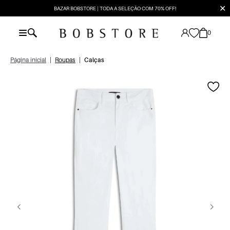
✕
BAZAR BOBSTORE | TODA A SELEÇÃO COM 70% OFF!
0
Página inicial
|
Roupas
|
Calças