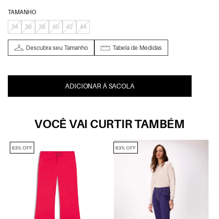
TAMANHO
34
36
38
40
42
44
Descubra seu Tamanho
Tabela de Medidas
ADICIONAR À SACOLA
VOCÊ VAI CURTIR TAMBÉM
63% OFF
63% OFF