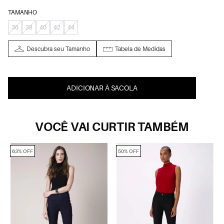
TAMANHO
36
38
40
42
44
Descubra seu Tamanho
Tabela de Medidas
ADICIONAR À SACOLA
VOCÊ VAI CURTIR TAMBÉM
63% OFF
50% OFF