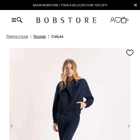
✕
BAZAR BOBSTORE | TODA A SELEÇÃO COM 70% OFF!
0
Página inicial
|
Roupas
|
Calças