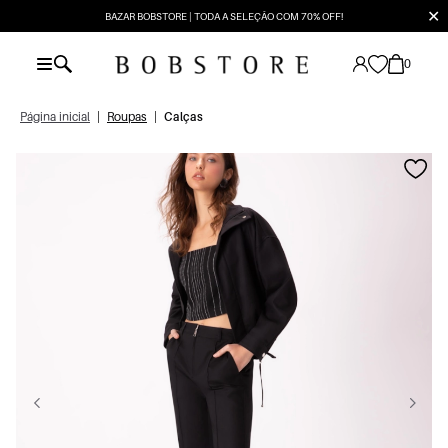
✕
BAZAR BOBSTORE | TODA A SELEÇÃO COM 70% OFF!
0
Página inicial
|
Roupas
|
Calças