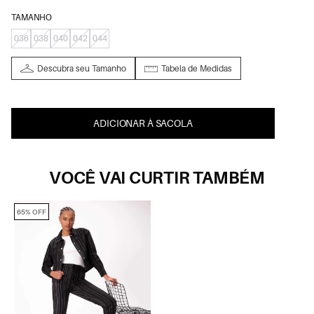
TAMANHO
036
038
040
042
044
Descubra seu Tamanho
Tabela de Medidas
ADICIONAR À SACOLA
VOCÊ VAI CURTIR TAMBÉM
65% OFF