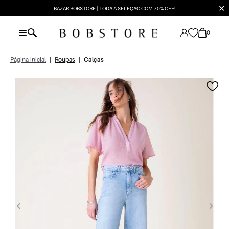
✕
BAZAR BOBSTORE | TODA A SELEÇÃO COM 70% OFF!
0
Página inicial
|
Roupas
|
Calças