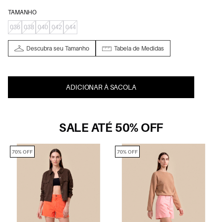
TAMANHO
036
038
040
042
044
Descubra seu Tamanho
Tabela de Medidas
ADICIONAR À SACOLA
SALE ATÉ 50% OFF
70% OFF
70% OFF