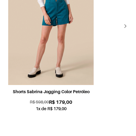
Shorts Sabrina Jogging Color Petróleo
Sh
R$ 179,00
R$ 598,00
1x de R$ 179,00