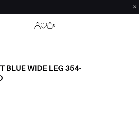
✕
0
T BLUE WIDE LEG 354-
D