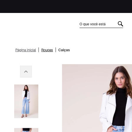
|
|
Página inicial
Roupas
Calças