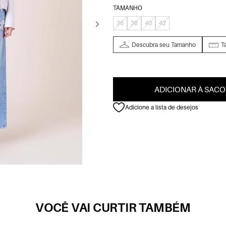
TAMANHO
36
38
40
42
Descubra seu Tamanho
T
ADICIONAR À SACO
Adicione a lista de desejos
VOCÊ VAI CURTIR TAMBÉM