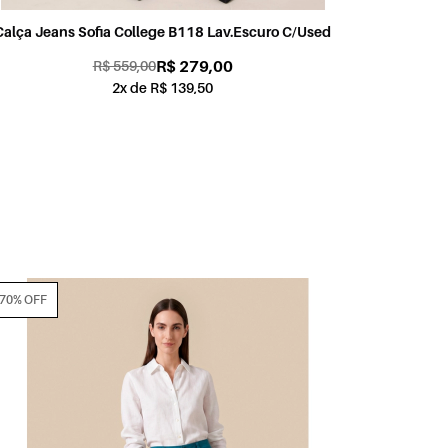
Calça Jeans Sofia College B118 Lav.Escuro C/Used
R$ 279,00
R$ 559,00
2x de R$ 139,50
70% OFF
70% OFF