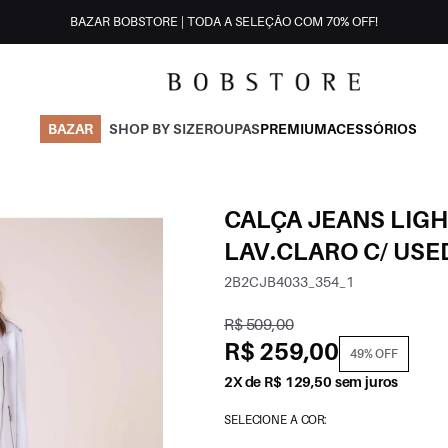
BAZAR BOBSTORE | TODA A SELEÇÃO COM 70% OFF!
BAZAR
SHOP BY SIZE
ROUPAS
PREMIUM
ACESSÓRIOS
CALÇA JEANS LIGH
LAV.CLARO C/ USE
2B2CJB4033_354_1
R$ 509,00
R$ 259,00
49% OFF
2X de R$ 129,50 sem juros
SELECIONE A COR: