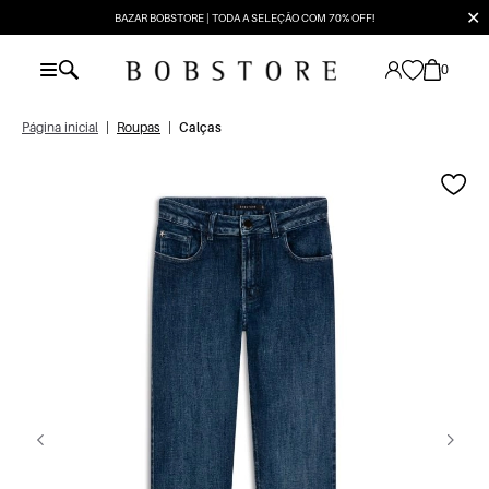
✕
BAZAR BOBSTORE | TODA A SELEÇÃO COM 70% OFF!
0
Página inicial
|
Roupas
|
Calças