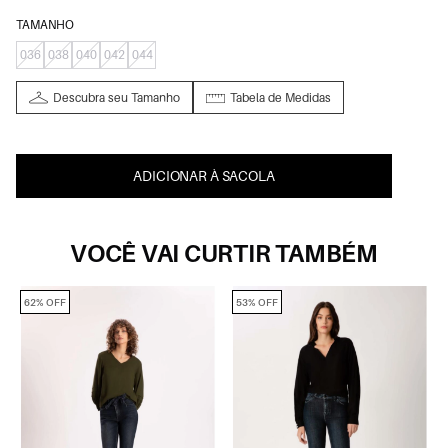
TAMANHO
036
038
040
042
044
Descubra seu Tamanho
Tabela de Medidas
ADICIONAR À SACOLA
VOCÊ VAI CURTIR TAMBÉM
62% OFF
53% OFF