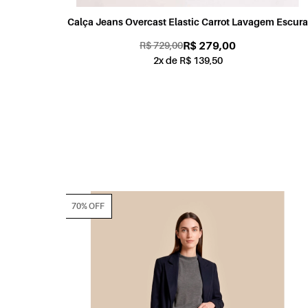
gem Escura
Calça Jeans Overcast Elastic Baggy Lavagem Médi
R$ 279,00
R$ 559,00
2x de R$ 139,50
70% OFF