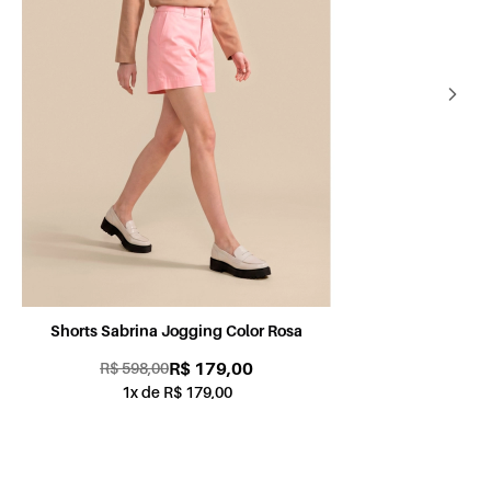
Shorts Sabrina Jogging Color Petróleo
Sh
R$ 179,00
R$ 598,00
1x de R$ 179,00