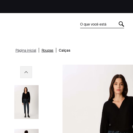
|
|
Página inicial
Roupas
Calças