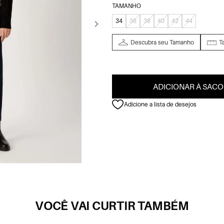
TAMANHO
34
36
38
40
42
44
Descubra seu Tamanho
T
ADICIONAR À SACO
Adicione a lista de desejos
VOCÊ VAI CURTIR TAMBÉM