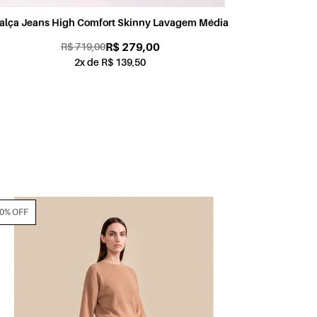
Calça Jeans Vintage Denim Lavagem Clara
Calça J
R$ 279,00
R$ 719,00
2x de R$ 139,50
70% OFF
70% OFF