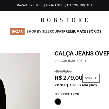
BAZAR BOBSTORE | TODA A SELEÇÃO COM 70% OFF!
BAZAR
SHOP BY SIZE
ROUPAS
PREMIUM
ACESSÓRIOS
CALÇA JEANS OVE
2B3CJB4038_405_1
R$ 598,00
R$ 279,00
53% OFF
2X de R$ 139,50 sem juros
SELECIONE A COR: