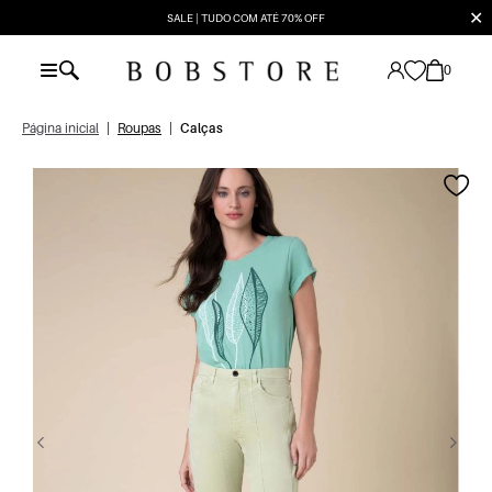
✕
SALE | TUDO COM ATÉ 70% OFF
0
Página inicial
|
Roupas
|
Calças