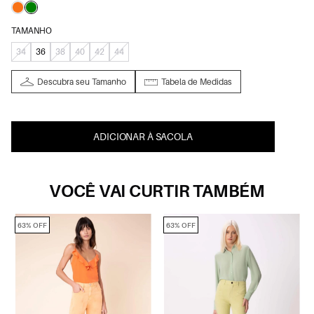
TAMANHO
34
36
38
40
42
44
Descubra seu Tamanho
Tabela de Medidas
ADICIONAR À SACOLA
VOCÊ VAI CURTIR TAMBÉM
63% OFF
63% OFF