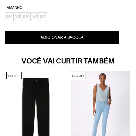
TAMANHO
036
038
040
042
044
ADICIONAR À SACOLA
VOCÊ VAI CURTIR TAMBÉM
63% OFF
63% OFF