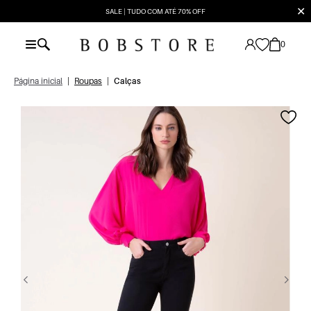
✕
SALE | TUDO COM ATÉ 70% OFF
0
Página inicial
|
Roupas
|
Calças