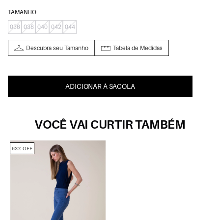
TAMANHO
036
038
040
042
044
Descubra seu Tamanho
Tabela de Medidas
ADICIONAR À SACOLA
VOCÊ VAI CURTIR TAMBÉM
63% OFF