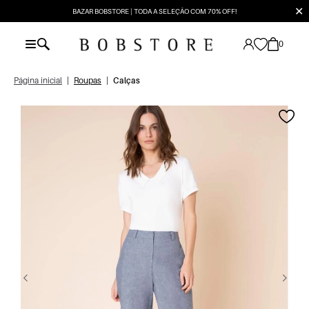
✕
BAZAR BOBSTORE | TODA A SELEÇÃO COM 70% OFF!
0
Página inicial
|
Roupas
|
Calças