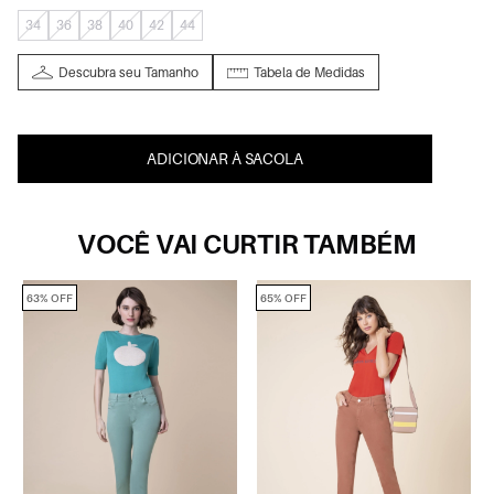
34
36
38
40
42
44
Descubra seu Tamanho
Tabela de Medidas
ADICIONAR À SACOLA
VOCÊ VAI CURTIR TAMBÉM
63% OFF
65% OFF