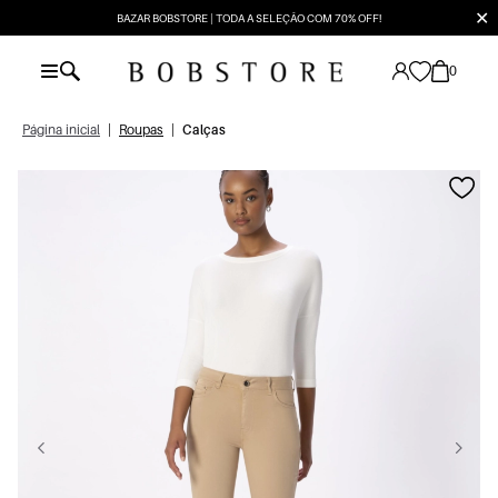
✕
BAZAR BOBSTORE | TODA A SELEÇÃO COM 70% OFF!
0
Página inicial
|
Roupas
|
Calças