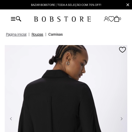
✕
BAZAR BOBSTORE | TODA A SELEÇÃO COM 70% OFF!
0
Página inicial
|
Roupas
|
Camisas