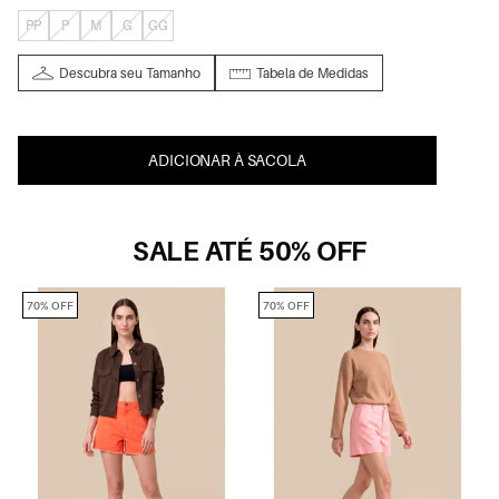
PP
P
M
G
GG
Descubra seu Tamanho
Tabela de Medidas
ADICIONAR À SACOLA
SALE ATÉ 50% OFF
70% OFF
70% OFF