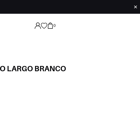
✕
0
HO LARGO BRANCO