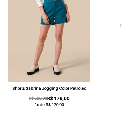
Shorts Sabrina Jogging Color Petróleo
Sh
R$ 179,00
R$ 598,00
1x de R$ 179,00