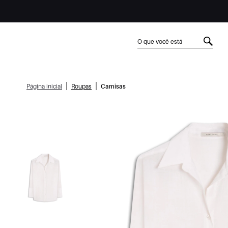
|
|
Página inicial
Roupas
Camisas