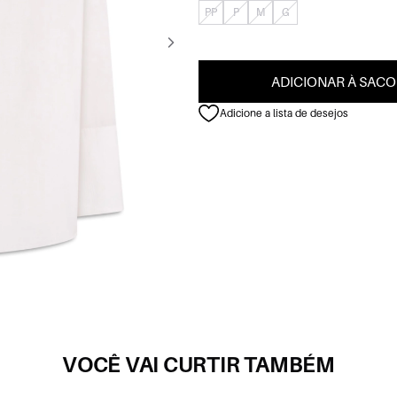
PP
P
M
G
ADICIONAR À SACO
Adicione a lista de desejos
VOCÊ VAI CURTIR TAMBÉM