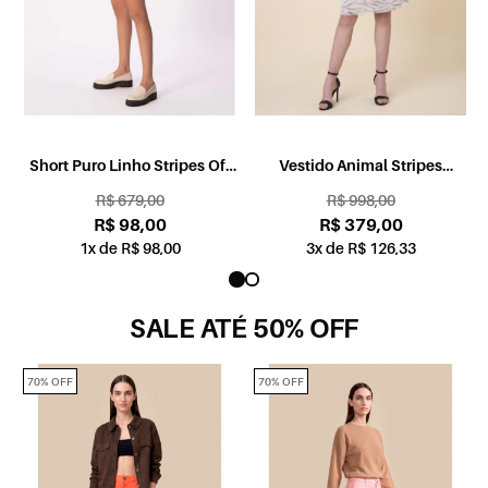
o
Short Puro Linho Stripes Off
Vestido Animal Stripes
White
Estamp. Verde Claro
R$ 679,00
R$ 998,00
R$ 98,00
R$ 379,00
1x de R$ 98,00
3x de R$ 126,33
SALE ATÉ 50% OFF
70% OFF
70% OFF