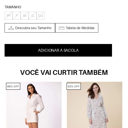
TAMANHO
PP
P
M
G
GG
Descubra seu Tamanho
Tabela de Medidas
ADICIONAR À SACOLA
VOCÊ VAI CURTIR TAMBÉM
86% OFF
62% OFF