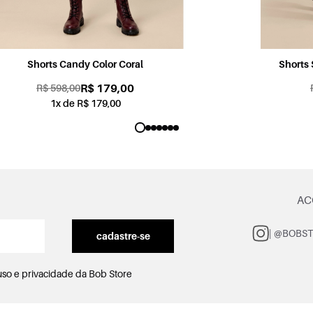
Shorts Sabrina Jogging Color Rosa
R$ 179,00
R$ 598,00
1x de R$ 179,00
AC
| @BOBS
cadastre-se
uso e privacidade
da Bob Store