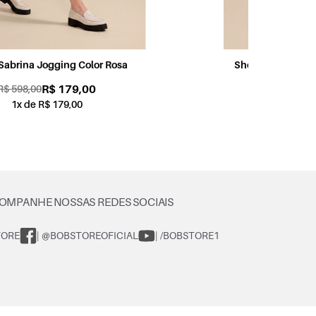
Shorts Sabrina Jogging Color Petróleo
Sh
R$ 179,00
R$ 598,00
1x de R$ 179,00
OMPANHE NOSSAS REDES SOCIAIS
TORE
| @BOBSTOREOFICIAL
| /BOBSTORE1