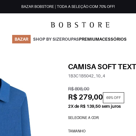
BAZAR BOBSTORE | TODA A SELEÇÃO COM 70% OFF!
BAZAR
SHOP BY SIZE
ROUPAS
PREMIUM
ACESSÓRIOS
CAMISA SOFT TEXT
1B3C1B5042_10_4
R$ 898,00
R$ 279,00
69% OFF
2X de R$ 139,50 sem juros
SELECIONE A COR:
TAMANHO