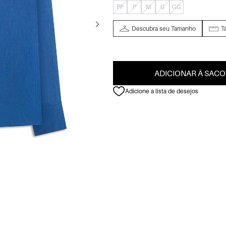
PP
P
M
G
GG
Descubra seu Tamanho
T
ADICIONAR À SACO
Adicione a lista de desejos