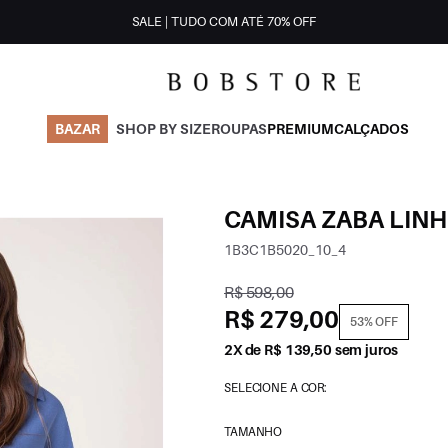
SALE | TUDO COM ATÉ 70% OFF
BAZAR
SHOP BY SIZE
ROUPAS
PREMIUM
CALÇADOS
CAMISA ZABA LINH
1B3C1B5020_10_4
R$ 598,00
R$ 279,00
53% OFF
2X de R$ 139,50 sem juros
SELECIONE A COR:
TAMANHO