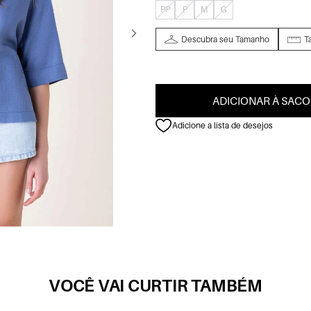
PP
P
M
G
Descubra seu Tamanho
T
ADICIONAR À SACO
Adicione a lista de desejos
VOCÊ VAI CURTIR TAMBÉM