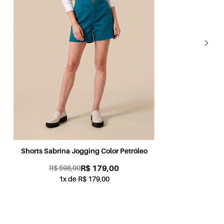
Shorts Sabrina Jogging Color Petróleo
Sh
R$ 179,00
R$ 598,00
1x de R$ 179,00