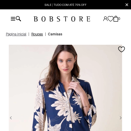
✕
SALE | TUDO COM ATÉ 70% OFF
0
Página inicial
|
Roupas
|
Camisas