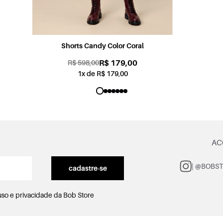
Shorts Sabrina Jogging Color Rosa
R$ 179,00
R$ 598,00
1x de R$ 179,00
AC
| @BOBS
cadastre-se
uso e privacidade
da Bob Store