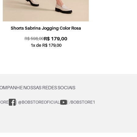
Shorts Sabrina Jogging Color Petróleo
Sh
R$ 179,00
R$ 598,00
1x de R$ 179,00
OMPANHE NOSSAS REDES SOCIAIS
TORE
| @BOBSTOREOFICIAL
| /BOBSTORE1