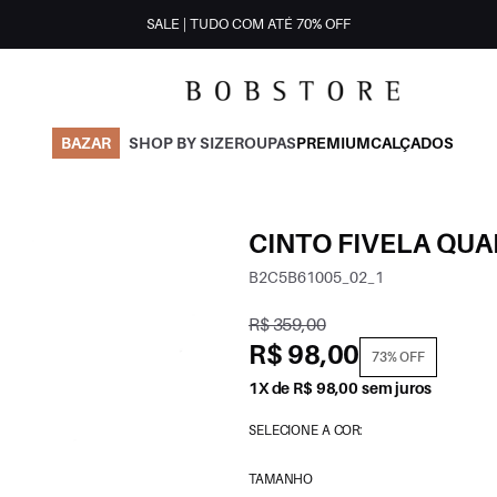
SALE | TUDO COM ATÉ 70% OFF
BAZAR
SHOP BY SIZE
ROUPAS
PREMIUM
CALÇADOS
CINTO FIVELA QU
B2C5B61005_02_1
R$ 359,00
R$ 98,00
73% OFF
1X de R$ 98,00 sem juros
SELECIONE A COR:
TAMANHO