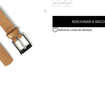
085
090
095
ADICIONAR À SACO
Adicione a lista de desejos