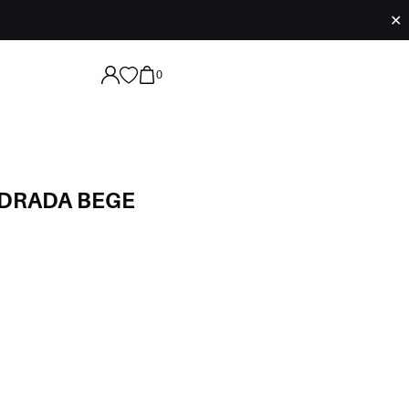
✕
0
ADRADA BEGE