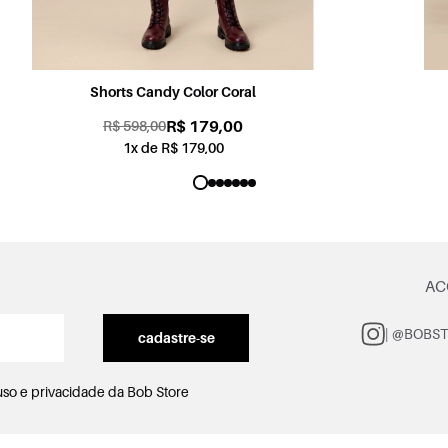
Shorts Sabrina Jogging Color Rosa
R$ 179,00
R$ 598,00
1x de R$ 179,00
AC
| @BOBS
cadastre-se
uso e privacidade
da Bob Store