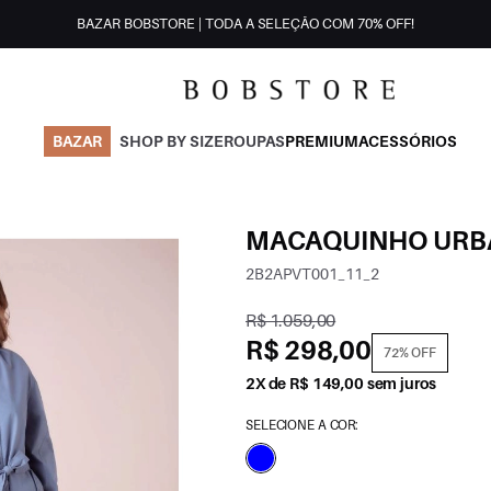
BAZAR BOBSTORE | TODA A SELEÇÃO COM 70% OFF!
BAZAR
SHOP BY SIZE
ROUPAS
PREMIUM
ACESSÓRIOS
MACAQUINHO URB
2B2APVT001_11_2
R$ 1.059,00
R$ 298,00
72% OFF
2X de R$ 149,00 sem juros
SELECIONE A COR: