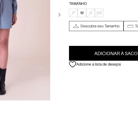
TAMANHO
P
M
G
GG
Descubra seu Tamanho
T
ADICIONAR À SACO
Adicione a lista de desejos