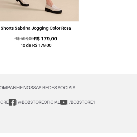
Shorts Sabrina Jogging Color Petróleo
Sh
R$ 179,00
R$ 598,00
1x de R$ 179,00
OMPANHE NOSSAS REDES SOCIAIS
TORE
| @BOBSTOREOFICIAL
| /BOBSTORE1